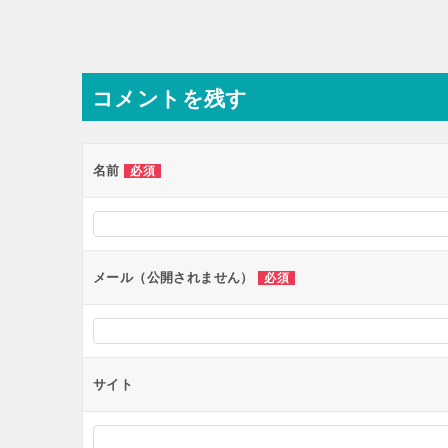
投
稿
ナ
コメントを残す
ビ
ゲ
ー
名前
必須
シ
ョ
ン
メール（公開されません）
必須
サイト