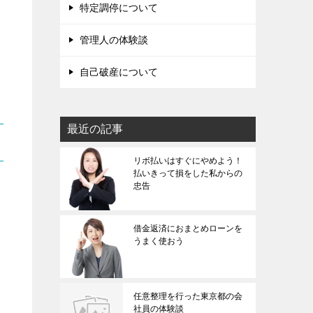
特定調停について
管理人の体験談
自己破産について
最近の記事
リボ払いはすぐにやめよう！
払いきって損をした私からの
忠告
借金返済におまとめローンを
うまく使おう
任意整理を行った東京都の会
社員の体験談