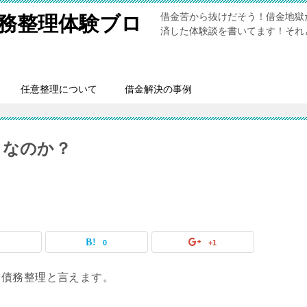
借金苦から抜けだそう！借金地獄
務整理体験ブロ
済した体験談を書いてます！それ
任意整理について
借金解決の事例
 なのか？
0
0
+1
る債務整理と言えます。